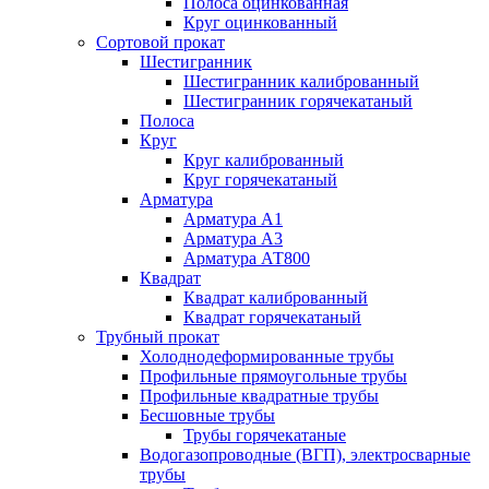
Полоса оцинкованная
Круг оцинкованный
Сортовой прокат
Шестигранник
Шестигранник калиброванный
Шестигранник горячекатаный
Полоса
Круг
Круг калиброванный
Круг горячекатаный
Арматура
Арматура А1
Арматура А3
Арматура АТ800
Квадрат
Квадрат калиброванный
Квадрат горячекатаный
Трубный прокат
Холоднодеформированные трубы
Профильные прямоугольные трубы
Профильные квадратные трубы
Бесшовные трубы
Трубы горячекатаные
Водогазопроводные (ВГП), электросварные
трубы