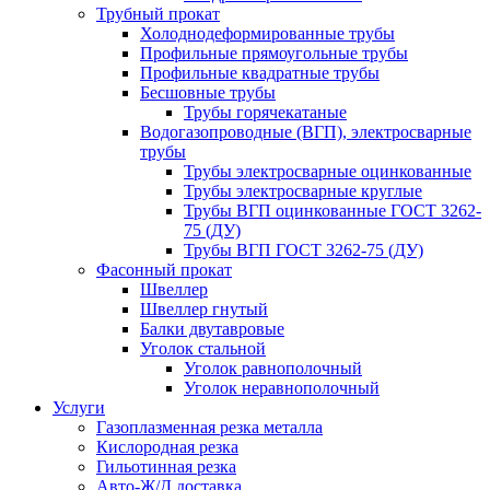
Трубный прокат
Холоднодеформированные трубы
Профильные прямоугольные трубы
Профильные квадратные трубы
Бесшовные трубы
Трубы горячекатаные
Водогазопроводные (ВГП), электросварные
трубы
Трубы электросварные оцинкованные
Трубы электросварные круглые
Трубы ВГП оцинкованные ГОСТ 3262-
75 (ДУ)
Трубы ВГП ГОСТ 3262-75 (ДУ)
Фасонный прокат
Швеллер
Швеллер гнутый
Балки двутавровые
Уголок стальной
Уголок равнополочный
Уголок неравнополочный
Услуги
Газоплазменная резка металла
Кислородная резка
Гильотинная резка
Авто-Ж/Д доставка