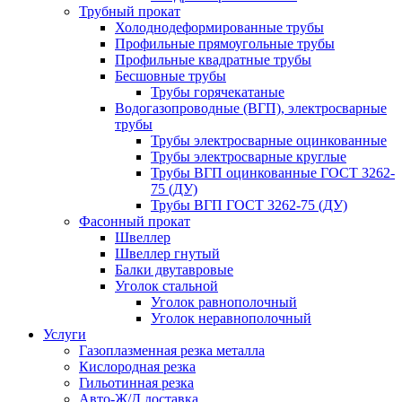
Трубный прокат
Холоднодеформированные трубы
Профильные прямоугольные трубы
Профильные квадратные трубы
Бесшовные трубы
Трубы горячекатаные
Водогазопроводные (ВГП), электросварные
трубы
Трубы электросварные оцинкованные
Трубы электросварные круглые
Трубы ВГП оцинкованные ГОСТ 3262-
75 (ДУ)
Трубы ВГП ГОСТ 3262-75 (ДУ)
Фасонный прокат
Швеллер
Швеллер гнутый
Балки двутавровые
Уголок стальной
Уголок равнополочный
Уголок неравнополочный
Услуги
Газоплазменная резка металла
Кислородная резка
Гильотинная резка
Авто-Ж/Д доставка