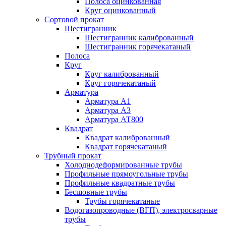
Полоса оцинкованная
Круг оцинкованный
Сортовой прокат
Шестигранник
Шестигранник калиброванный
Шестигранник горячекатаный
Полоса
Круг
Круг калиброванный
Круг горячекатаный
Арматура
Арматура А1
Арматура А3
Арматура АТ800
Квадрат
Квадрат калиброванный
Квадрат горячекатаный
Трубный прокат
Холоднодеформированные трубы
Профильные прямоугольные трубы
Профильные квадратные трубы
Бесшовные трубы
Трубы горячекатаные
Водогазопроводные (ВГП), электросварные
трубы