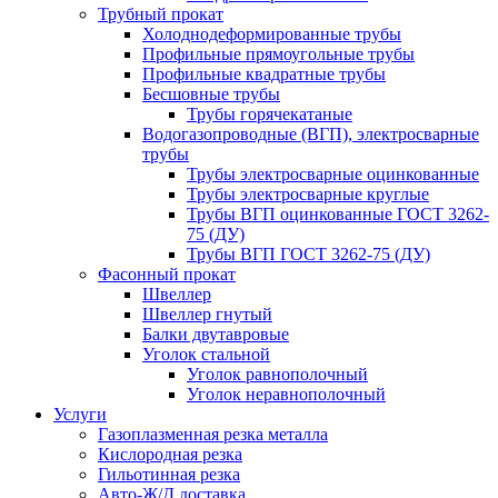
Трубный прокат
Холоднодеформированные трубы
Профильные прямоугольные трубы
Профильные квадратные трубы
Бесшовные трубы
Трубы горячекатаные
Водогазопроводные (ВГП), электросварные
трубы
Трубы электросварные оцинкованные
Трубы электросварные круглые
Трубы ВГП оцинкованные ГОСТ 3262-
75 (ДУ)
Трубы ВГП ГОСТ 3262-75 (ДУ)
Фасонный прокат
Швеллер
Швеллер гнутый
Балки двутавровые
Уголок стальной
Уголок равнополочный
Уголок неравнополочный
Услуги
Газоплазменная резка металла
Кислородная резка
Гильотинная резка
Авто-Ж/Д доставка