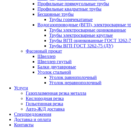
Профильные прямоугольные трубы
Профильные квадратные трубы
Бесшовные трубы
Трубы горячекатаные
Водогазопроводные (ВГП), электросварные т
Трубы электросварные оцинкованные
Трубы электросварные круглые
Трубы ВГП оцинкованные ГОСТ 3262-7
Трубы ВГП ГОСТ 3262-75 (ДУ)
Фасонный прокат
Швеллер
Швеллер гнутый
Балки двутавровые
Уголок стальной
Уголок равнополочный
Уголок неравнополочный
Услуги
Газоплазменная резка металла
Кислородная резка
Гильотинная резка
Авто-Ж/Д доставка
Спецпредложения
Доставка и оплата
Контакты