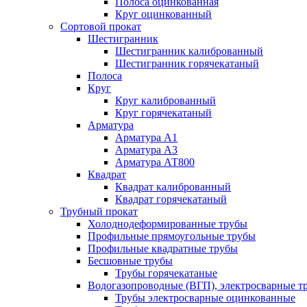
Полоса оцинкованная
Круг оцинкованный
Сортовой прокат
Шестигранник
Шестигранник калиброванный
Шестигранник горячекатаный
Полоса
Круг
Круг калиброванный
Круг горячекатаный
Арматура
Арматура А1
Арматура А3
Арматура АТ800
Квадрат
Квадрат калиброванный
Квадрат горячекатаный
Трубный прокат
Холоднодеформированные трубы
Профильные прямоугольные трубы
Профильные квадратные трубы
Бесшовные трубы
Трубы горячекатаные
Водогазопроводные (ВГП), электросварные т
Трубы электросварные оцинкованные