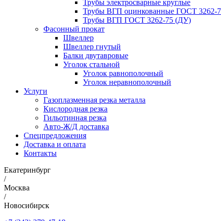
Трубы электросварные круглые
Трубы ВГП оцинкованные ГОСТ 3262-7
Трубы ВГП ГОСТ 3262-75 (ДУ)
Фасонный прокат
Швеллер
Швеллер гнутый
Балки двутавровые
Уголок стальной
Уголок равнополочный
Уголок неравнополочный
Услуги
Газоплазменная резка металла
Кислородная резка
Гильотинная резка
Авто-Ж/Д доставка
Спецпредложения
Доставка и оплата
Контакты
Екатеринбург
/
Москва
/
Новосибирск