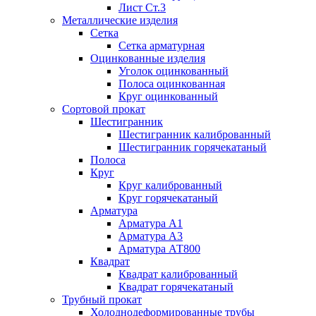
Лист Ст.3
Металлические изделия
Сетка
Сетка арматурная
Оцинкованные изделия
Уголок оцинкованный
Полоса оцинкованная
Круг оцинкованный
Сортовой прокат
Шестигранник
Шестигранник калиброванный
Шестигранник горячекатаный
Полоса
Круг
Круг калиброванный
Круг горячекатаный
Арматура
Арматура А1
Арматура А3
Арматура АТ800
Квадрат
Квадрат калиброванный
Квадрат горячекатаный
Трубный прокат
Холоднодеформированные трубы