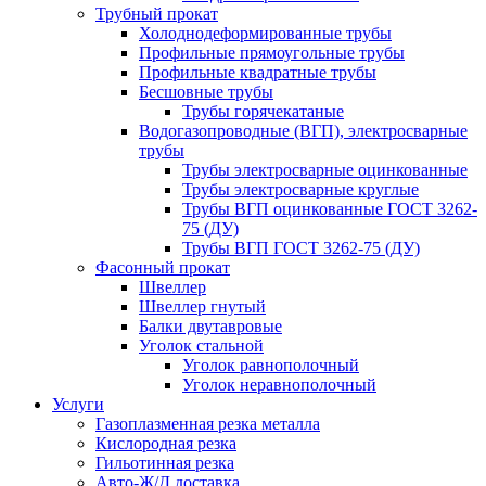
Трубный прокат
Холоднодеформированные трубы
Профильные прямоугольные трубы
Профильные квадратные трубы
Бесшовные трубы
Трубы горячекатаные
Водогазопроводные (ВГП), электросварные
трубы
Трубы электросварные оцинкованные
Трубы электросварные круглые
Трубы ВГП оцинкованные ГОСТ 3262-
75 (ДУ)
Трубы ВГП ГОСТ 3262-75 (ДУ)
Фасонный прокат
Швеллер
Швеллер гнутый
Балки двутавровые
Уголок стальной
Уголок равнополочный
Уголок неравнополочный
Услуги
Газоплазменная резка металла
Кислородная резка
Гильотинная резка
Авто-Ж/Д доставка