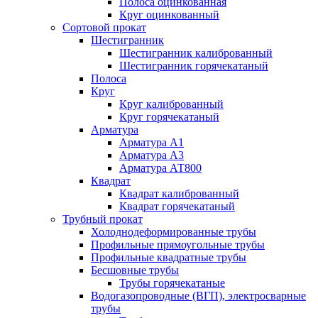
Полоса оцинкованная
Круг оцинкованный
Сортовой прокат
Шестигранник
Шестигранник калиброванный
Шестигранник горячекатаный
Полоса
Круг
Круг калиброванный
Круг горячекатаный
Арматура
Арматура А1
Арматура А3
Арматура АТ800
Квадрат
Квадрат калиброванный
Квадрат горячекатаный
Трубный прокат
Холоднодеформированные трубы
Профильные прямоугольные трубы
Профильные квадратные трубы
Бесшовные трубы
Трубы горячекатаные
Водогазопроводные (ВГП), электросварные
трубы